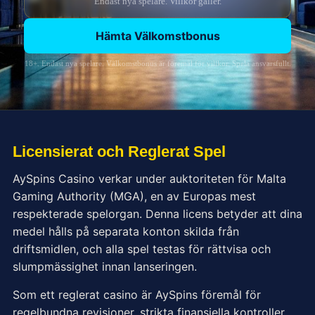
Endast nya spelare. Villkor gäller.
Hämta Välkomstbonus
18+. Endast nya spelare. Välkomstbonus är föremål för villkor. Spela ansvarsfullt.
Licensierat och Reglerat Spel
AySpins Casino verkar under auktoriteten för Malta
Gaming Authority (MGA), en av Europas mest
respekterade spelorgan. Denna licens betyder att dina
medel hålls på separata konton skilda från
driftsmidlen, och alla spel testas för rättvisa och
slumpmässighet innan lanseringen.
Som ett reglerat casino är AySpins föremål för
regelbundna revisioner, strikta finansiella kontroller