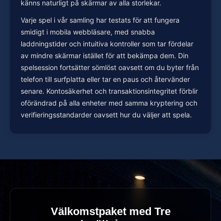
känns naturligt på skärmar av alla storlekar.
Varje spel i vår samling har testats för att fungera
smidigt i mobila webbläsare, med snabba
laddningstider och intuitiva kontroller som tar fördelar
av mindre skärmar istället för att bekämpa dem. Din
spelsession fortsätter sömlöst oavsett om du byter från
telefon till surfplatta eller tar en paus och återvänder
senare. Kontosäkerhet och transaktionsintegritet förblir
oförändrad på alla enheter med samma kryptering och
verifieringsstandarder oavsett hur du väljer att spela.
Välkomstpaket med Tre