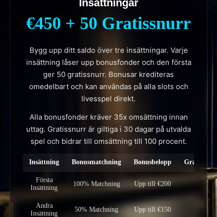
Insättningar
€450 + 50 Gratissnurr
Bygg upp ditt saldo över tre insättningar. Varje
insättning låser upp bonusfonder och den första
ger 50 gratissnurr. Bonusar krediteras
omedelbart och kan användas på alla slots och
livesspel direkt.
Alla bonusfonder kräver 35x omsättning innan
uttag. Gratissnurr är giltiga i 30 dagar på utvalda
spel och bidrar till omsättning till 100 procent.
Insättning
Bonusmatchning
Bonusbelopp
Gratissnur
Första
100% Matchning
Upp till €200
50
Insättning
Andra
50% Matchning
Upp till €150
-
Insättning