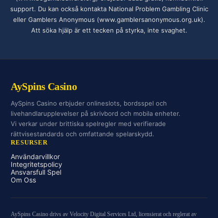
support. Du kan också kontakta National Problem Gambling Clinic
eller Gamblers Anonymous (www.gamblersanonymous.org.uk).
Att söka hjälp är ett tecken på styrka, inte svaghet.
AySpins Casino
AySpins Casino erbjuder onlineslots, bordsspel och
livehandlarupplevelser på skrivbord och mobila enheter.
Vi verkar under brittiska spelregler med verifierade
rättvisestandards och omfattande spelarskydd.
RESURSER
Användarvillkor
Integritetspolicy
Ansvarsfull Spel
Om Oss
AySpins Casino drivs av Velocity Digital Services Ltd, licensierat och reglerat av