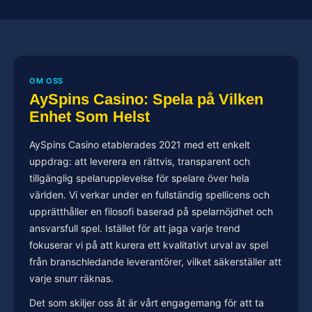
OM OSS
AySpins Casino: Spela på Vilken
Enhet Som Helst
AySpins Casino etablerades 2021 med ett enkelt
uppdrag: att leverera en rättvis, transparent och
tillgänglig spelarupplevelse för spelare över hela
världen. Vi verkar under en fullständig spellicens och
upprätthåller en filosofi baserad på spelarnöjdhet och
ansvarsfull spel. Istället för att jaga varje trend
fokuserar vi på att kurera ett kvalitativt urval av spel
från branschledande leverantörer, vilket säkerställer att
varje snurr räknas.
Det som skiljer oss åt är vårt engagemang för att ta