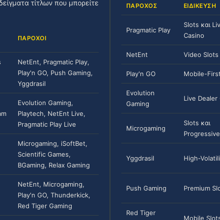
δείγματα τίτλων που μπορείτε
ΠΆΡΟΧΟΣ
ΕΙΔΊΚΕΥΣΗ
Slots και Li
Pragmatic Play
Casino
ΠΆΡΟΧΟΙ
NetEnt
Video Slots 
s
NetEnt, Pragmatic Play,
Play'n GO, Push Gaming,
Play'n GO
Mobile-First
Yggdrasil
Evolution
Live Deale
Evolution Gaming,
Gaming
am
Playtech, NetEnt Live,
Slots και
Pragmatic Play Live
Microgaming
Progressiv
Microgaming, iSoftBet,
Scientific Games,
Yggdrasil
High-Volatil
BGaming, Relax Gaming
NetEnt, Microgaming,
Push Gaming
Premium Sl
Play'n GO, Thunderkick,
Red Tiger Gaming
Red Tiger
Mobile Slot