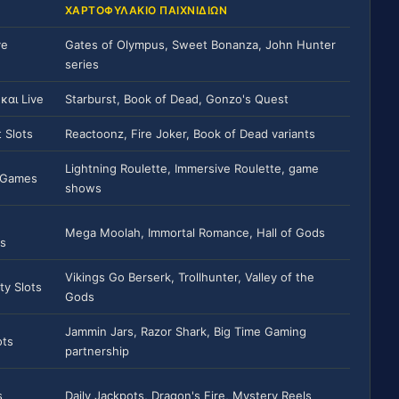
ΧΑΡΤΟΦΥΛΆΚΙΟ ΠΑΙΧΝΙΔΙΏΝ
ve
Gates of Olympus, Sweet Bonanza, John Hunter
series
και Live
Starburst, Book of Dead, Gonzo's Quest
 Slots
Reactoonz, Fire Joker, Book of Dead variants
Lightning Roulette, Immersive Roulette, game
r Games
shows
Mega Moolah, Immortal Romance, Hall of Gods
es
Vikings Go Berserk, Trollhunter, Valley of the
ity Slots
Gods
Jammin Jars, Razor Shark, Big Time Gaming
ots
partnership
s
Daily Jackpots, Dragon's Fire, Mystery Reels