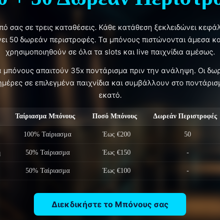
ιπό σας σε τρεις καταθέσεις. Κάθε κατάθεση ξεκλειδώνει κεφά
ει 50 δωρεάν περιστροφές. Τα μπόνους πιστώνονται άμεσα κ
χρησιμοποιηθούν σε όλα τα slots και live παιχνίδια αμέσως.
 μπόνους απαιτούν 35x ποντάρισμα πριν την ανάληψη. Οι δω
ημέρες σε επιλεγμένα παιχνίδια και συμβάλλουν στο ποντάρισ
εκατό.
Ταίριασμα Μπόνους
Ποσό Μπόνους
Δωρεάν Περιστροφές
100% Ταίριασμα
Έως €200
50
η
50% Ταίριασμα
Έως €150
-
50% Ταίριασμα
Έως €100
-
Διεκδικήστε το Μπόνους σας