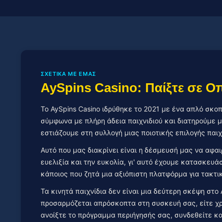
ΣΧΕΤΙΚΆ ΜΕ ΕΜΆΣ
AySpins Casino: Παίξτε σε 
Το AySpins Casino ιδρύθηκε το 2021 με ένα απλό σκοπό
σύμφωνα με πλήρη άδεια παιχνιδιού και διατηρούμε μ
εστιάζουμε στη συλλογή μιας ποιοτικής επιλογής παι
Αυτό που μας διακρίνει είναι η δέσμευσή μας να αφα
ευελιξία και την ευκολία, γι' αυτό έχουμε κατασκευά
κάποιος που ζητά μια αξιόπιστη πλατφόρμα για τακτικ
Τα κινητά παιχνίδια δεν είναι μια δεύτερη σκέψη σ
προσαρμόζεται απρόσκοπτα στη συσκευή σας, είτε χρη
ανοίξτε το πρόγραμμα περιήγησής σας, συνδεθείτε κα