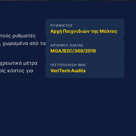
ΡΥΘΜΙΣΤΉΣ
Αρχή Παιχνιδιών της Μάλτας
στούς ρυθμιστές
ς, χωρισμένα από τα
ΑΡΙΘΜΌΣ ΆΔΕΙΑΣ
MGA/B2C/368/2019
οχρεωτικά μέτρα
ΠΙΣΤΟΠΟΊΗΣΗ RNG
ρίς κόστος για
VeriTech Audits