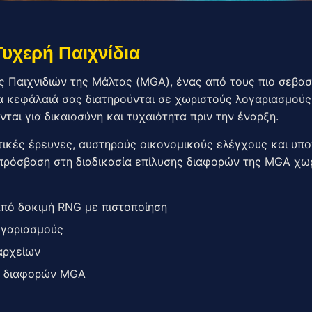
Τυχερή Παιχνίδια
ής Παιχνιδιών της Μάλτας (MGA), ένας από τους πιο σεβα
 τα κεφάλαιά σας διατηρούνται σε χωριστούς λογαριασμού
νται για δικαιοσύνη και τυχαιότητα πριν την έναρξη.
κτικές έρευνες, αυστηρούς οικονομικούς ελέγχους και υπ
 πρόσβαση στη διαδικασία επίλυσης διαφορών της MGA χω
πό δοκιμή RNG με πιστοποίηση
ογαριασμούς
αρχείων
ης διαφορών MGA