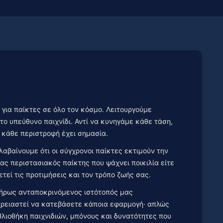
ύ για παίκτες σε όλο τον κόσμο. Λειτουργούμε
το υπεύθυνο παιχνίδι. Αντί να κυνηγάμε κάθε τάση,
 κάθε περιστροφή έχει σημασία.
αβαίνουμε ότι οι σύγχρονοι παίκτες εκτιμούν την
νας περιστασιακός παίκτης που ψάχνει ποικιλία είτε
τεί τις προτιμήσεις και τον τρόπο ζωής σας.
πλήρως ανταποκρινόμενος ιστότοπός μας
 χρειαστεί να κατεβάσετε κάποια εφαρμογή· απλώς
βλιοθήκη παιχνιδιών, μπόνους και δυνατότητες που