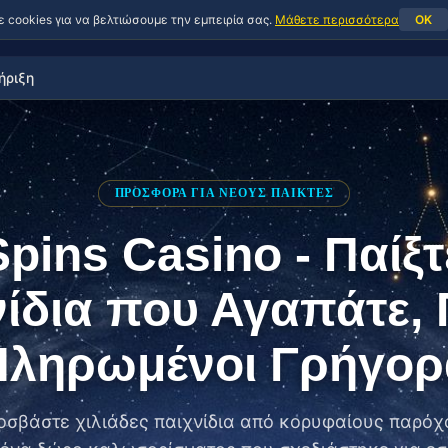
 cookies για να βελτιώσουμε την εμπειρία σας.
Μάθετε περισσότερα
OK
ήριξη
ΠΡΟΣΦΟΡΆ ΓΙΑ ΝΈΟΥΣ ΠΑΊΚΤΕΣ
pins Casino - Παίξτ
ίδια που Αγαπάτε,
Πληρωμένοι Γρήγορ
οσβάστε χιλιάδες παιχνίδια από κορυφαίους παρόχ