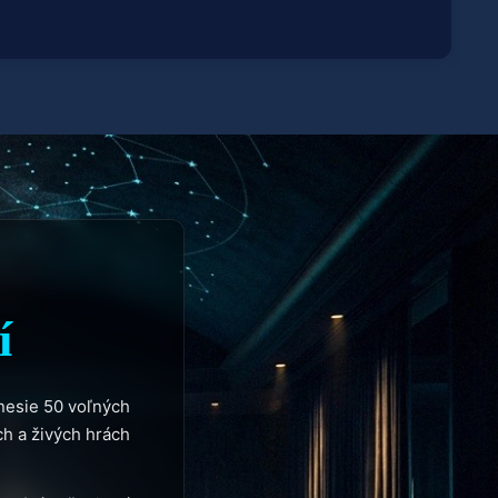
í
inesie 50 voľných
h a živých hrách