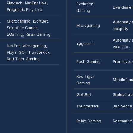
Playtech, NetEnt Live,
Evolution
Live dealer
Pragmatic Play Live
Gaming
,
Microgaming, iSoftBet,
Automaty 
Microgaming
Scientific Games,
jackpoty
BGaming, Relax Gaming
Automaty 
Yggdrasil
NetEnt, Microgaming,
volatilitou
Play'n GO, Thunderkick,
Red Tiger Gaming
Push Gaming
Prémiové 
Red Tiger
Mobilné a
Gaming
iSoftBet
Stolové a 
Thunderkick
Jedinečné
Relax Gaming
Rozmanité 