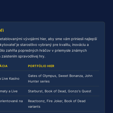
ľi
tablovanými vývojármi hier, aby sme vám priniesli najlepší
ytovateľ je starostlivo vybraný pre kvalitu, inováciu a
fólio zahŕňa popredných hráčov v priemysle známych
zaistením spravodlivej hry.
ZÁCIA
PORTFÓLIO HIER
Gates of Olympus, Sweet Bonanza, John
 Live Kasíno
Hunter series
maty a Live
Starburst, Book of Dead, Gonzo's Quest
orientované na
Reactoonz, Fire Joker, Book of Dead
variants