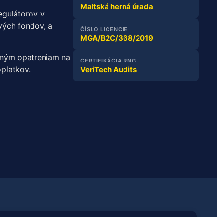
Maltská herná úrada
egulátorov v
vých fondov, a
ČÍSLO LICENCIE
MGA/B2C/368/2019
nným opatreniam na
CERTIFIKÁCIA RNG
platkov.
VeriTech Audits