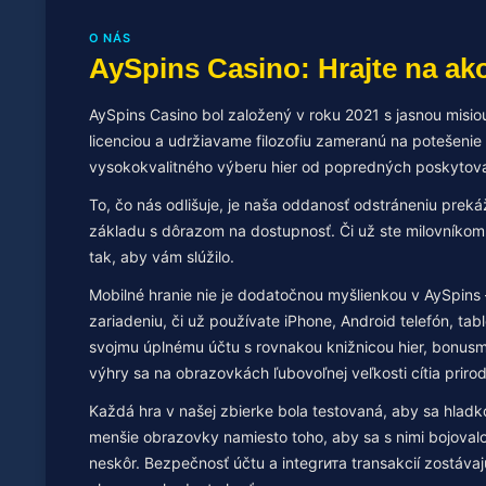
O NÁS
AySpins Casino: Hrajte na ak
AySpins Casino bol založený v roku 2021 s jasnou misi
licenciou a udržiavame filozofiu zameranú na potešeni
vysokokvalitného výberu hier od popredných poskytova
To, čo nás odlišuje, je naša oddanosť odstráneniu preká
základu s dôrazom na dostupnosť. Či už ste milovníkom 
tak, aby vám slúžilo.
Mobilné hranie nie je dodatočnou myšlienkou v AySpin
zariadeniu, či už používate iPhone, Android telefón, tab
svojmu úplnému účtu s rovnakou knižnicou hier, bonusmi
výhry sa na obrazovkách ľubovoľnej veľkosti cítia priro
Každá hra v našej zbierke bola testovaná, aby sa hladk
menšie obrazovky namiesto toho, aby sa s nimi bojovalo.
neskôr. Bezpečnosť účtu a integrита transakcií zostáv