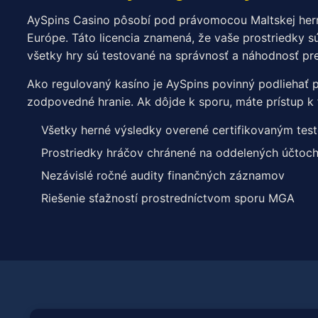
AySpins Casino pôsobí pod právomocou Maltskej hern
Európe. Táto licencia znamená, že vaše prostriedky
všetky hry sú testované na správnosť a náhodnosť pr
Ako regulovaný kasíno je AySpins povinný podliehať
zodpovedné hranie. Ak dôjde k sporu, máte prístup k
Všetky herné výsledky overené certifikovaným te
Prostriedky hráčov chránené na oddelených účtoc
Nezávislé ročné audity finančných záznamov
Riešenie sťažností prostredníctvom sporu MGA