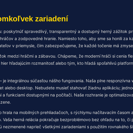
omkoľvek zariadení
ou: poskytnúť spravedlivý, transparentný a dostupný herný zážitok 
e hráčov a zodpovedné hranie. Namiesto toho, aby sme sa honili za
teľov v priemysle, čím zabezpečujeme, že každé točenie má zmysel
žok medzi hráčmi a zábavou. Chápeme, že moderní hráči si cenia flex
hier hľadajúcim rozmanitosť alebo tým, kto hľadá spoľahlivú platform
s – je integrálnou súčasťou nášho fungovania. Naša plne responzív
let alebo desktop. Nebudete musieť stahovať žiadnu aplikáciu; jednod
 a funkciami dostupnými na počítači. Naše rozhranie je optimalizova
dzene.
o hrala na mobilných prehliadačoch, s rýchlymu načítavacím časom a 
 Vaša herná relácia pokračuje bezproblémovo bez ohľadu na to, či pr
ajú nezmenené naprieč všetkými zariadeniami s použitím rovnakého š