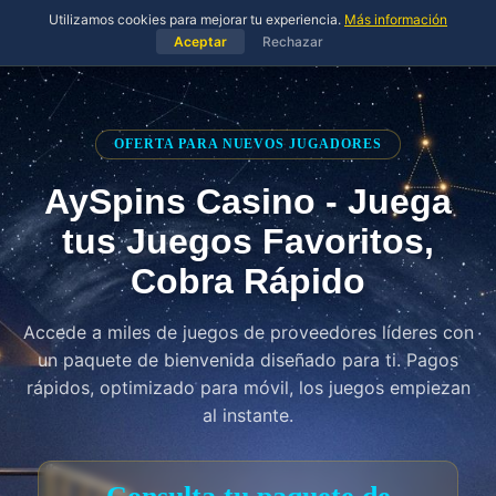
Utilizamos cookies para mejorar tu experiencia.
Más información
AySpins Casino
ES
Jugar
▾
Aceptar
Rechazar
OFERTA PARA NUEVOS JUGADORES
AySpins Casino - Juega
tus Juegos Favoritos,
Cobra Rápido
Accede a miles de juegos de proveedores líderes con
un paquete de bienvenida diseñado para ti. Pagos
rápidos, optimizado para móvil, los juegos empiezan
al instante.