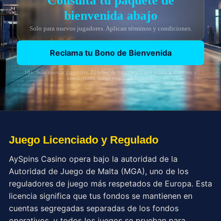
Consulta tu paquete de
bienvenida abajo
Solo para nuevos jugadores. Aplican términos y condiciones.
Reclama tu Bono de Bienvenida
18+. Solo nuevos jugadores. El bono de bienvenida está sujeto a términos y
condiciones. Juega responsablemente.
Juego Licenciado y Regulado
AySpins Casino opera bajo la autoridad de la
Autoridad de Juego de Malta (MGA), uno de los
reguladores de juego más respetados de Europa. Esta
licencia significa que tus fondos se mantienen en
cuentas segregadas separadas de los fondos
operativos, y todos los juegos se prueban para