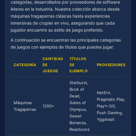
categorías, desarrollados por proveedores de software
líderes en la industria. Nuestra colección abarca desde
máquinas tragaperras clásicas hasta experiencias
inmersivas de crupier en vivo, asegurando que cada
jugador encuentre su estilo de juego preferido.
A continuación se encuentran las principales categorías
de juegos con ejemplos de títulos que puedes jugar:
CANTIDAD
TÍTULOS
CATEGORÍA
DE
DE
PROVEEDORES
JUEGOS
EJEMPLO
Starburst,
Book of
NetEnt,
Dead,
Pragmatic Play,
Máquinas
Gates of
1200+
Play'n GO,
Tragaperras
Olympus,
Push Gaming,
Sweet
Yggdrasil
Bonanza,
Reactoonz