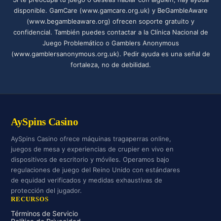
disponible. GamCare (www.gamcare.org.uk) y BeGambleAware
(www.begambleaware.org) ofrecen soporte gratuito y
confidencial. También puedes contactar a la Clínica Nacional de
Juego Problemático o Gamblers Anonymous
(www.gamblersanonymous.org.uk). Pedir ayuda es una señal de
fortaleza, no de debilidad.
AySpins Casino
AySpins Casino ofrece máquinas tragaperras online,
juegos de mesa y experiencias de crupier en vivo en
dispositivos de escritorio y móviles. Operamos bajo
regulaciones de juego del Reino Unido con estándares
de equidad verificados y medidas exhaustivas de
protección del jugador.
RECURSOS
Términos de Servicio