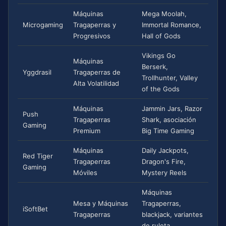
Máquinas
Mega Moolah,
Microgaming
Tragaperras y
Immortal Romance,
Progresivos
Hall of Gods
Vikings Go
Máquinas
Berserk,
Yggdrasil
Tragaperras de
Trollhunter, Valley
Alta Volatilidad
of the Gods
Máquinas
Jammin Jars, Razor
Push
Tragaperras
Shark, asociación
Gaming
Premium
Big Time Gaming
Máquinas
Daily Jackpots,
Red Tiger
Tragaperras
Dragon's Fire,
Gaming
Móviles
Mystery Reels
Máquinas
Mesa y Máquinas
Tragaperras,
iSoftBet
Tragaperras
blackjack, variantes
de ruleta