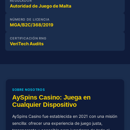
REGULADOR
Autoridad de Juego de Malta
NÚMERO DE LICENCIA
MGA/B2C/368/2019
CERTIFICACIÓN RNG
VeriTech Audits
SOBRE NOSOTROS
AySpins Casino: Juega en
Cualquier Dispositivo
AySpins Casino fue establecida en 2021 con una misión
sencilla: ofrecer una experiencia de juego justa,