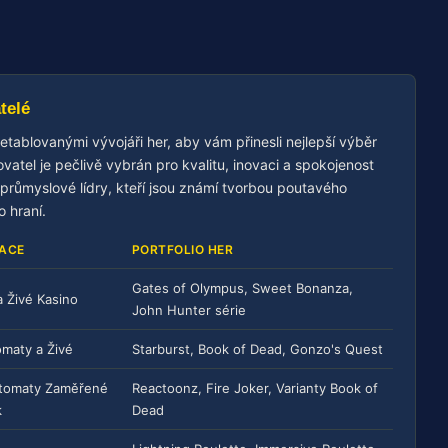
telé
tablovanými vývojáři her, aby vám přinesli nejlepší výběr
atel je pečlivě vybrán pro kvalitu, inovaci a spokojenost
 průmyslové lídry, kteří jsou známí tvorbou poutavého
 hraní.
ZACE
PORTFOLIO HER
Gates of Olympus, Sweet Bonanza,
 Živé Kasino
John Hunter série
maty a Živé
Starburst, Book of Dead, Gonzo's Quest
utomaty Zaměřené
Reactoonz, Fire Joker, Varianty Book of
k
Dead