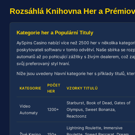
Rozsáhlá Knihovna Her a Prémiov
Kategorie her a Populární Tituly
AySpins Casino nabízí více než 2500 her v několika kategor
poskytovateli softwaru v tomto odvětví. Naše sbírka se rozp
automatů až po pohlcující zážitky s živým dealerem, což zaj
svůj preferovaný styl hraní.
Níže jsou uvedeny hlavní kategorie her s příklady titulů, kte
POČET
KATEGORIE
VZORKY TITULŮ
HER
Starburst, Book of Dead, Gates of
Video
1200+
Olympus, Sweet Bonanza,
Automaty
Reactoonz
Lightning Roulette, Immersive
Živé Kasino
150+
Roulette, Speed Baccarat, Dream