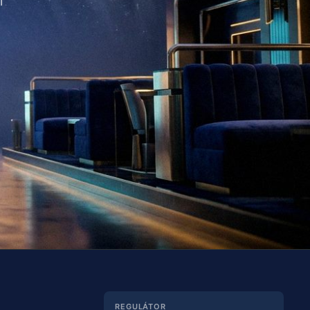
í
REGULÁTOR