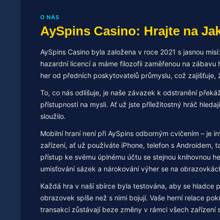
O NÁS
AySpins Casino: Hrajte na Jak
AySpins Casino byla založena v roce 2021 s jasnou misí
hazardní licencí a máme filozofii zaměřenou na zábavu 
her od předních poskytovatelů průmyslu, což zajišťuje,
To, co nás odlišuje, je naše závazek k odstranění překáž
přístupností na mysli. Ať už jste příležitostný hráč hle
sloužilo.
Mobilní hraní není při AySpins odborným cvičením – je 
zařízení, ať už používáte iPhone, telefon s Androidem, 
přístup ke svému úplnému účtu se stejnou knihovnou he
umisťování sázek a nárokování výher se na obrazovkách l
Každá hra v naší sbírce byla testována, aby se hladce p
obrazovek spíše než s nimi bojují. Vaše herní relace pok
transakcí zůstávají beze změny v rámci všech zařízení s