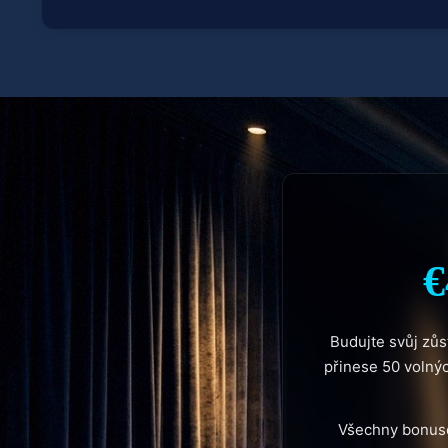
€
Budujte svůj zů
přinese 50 volnýc
Všechny bonuso