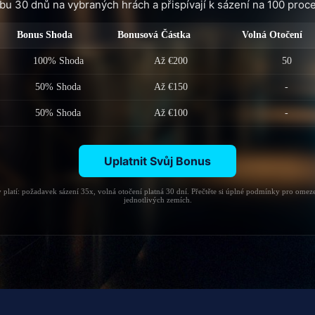
bu 30 dnů na vybraných hrách a přispívají k sázení na 100 proce
Bonus Shoda
Bonusová Částka
Volná Otočení
100% Shoda
Až €200
50
50% Shoda
Až €150
-
50% Shoda
Až €100
-
Uplatnit Svůj Bonus
latí: požadavek sázení 35x, volná otočení platná 30 dní. Přečtěte si úplné podmínky pro omeze
jednotlivých zemích.