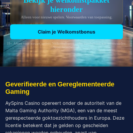
Bekijk je welkomstpakket
hieronder
Alleen voor nieuwe spelers. Voorwaarden van toepassing.
Claim je Welkomstbonus
18+. Alleen voor nieuwe spelers. Welkomstbonus onder voorbehoud van voorwaarden.
Speel verantwoord.
Geverifieerde en Gereglementeerde
Gaming
AySpins Casino opereert onder de autoriteit van de
Malta Gaming Authority (MGA), een van de meest
gerespecteerde goktoezichthouders in Europa. Deze
licentie betekent dat je gelden op gescheiden
rekeningen worden gehouden, apart van