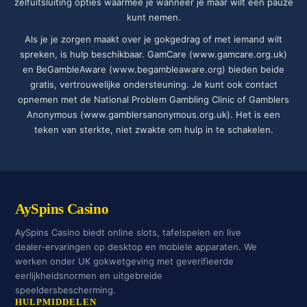
zelfuitsluiting opties waarmee je wanneer je maar wilt een pauze
kunt nemen.
Als je je zorgen maakt over je gokgedrag of met iemand wilt
spreken, is hulp beschikbaar. GamCare (www.gamcare.org.uk)
en BeGambleAware (www.begambleaware.org) bieden beide
gratis, vertrouwelijke ondersteuning. Je kunt ook contact
opnemen met de National Problem Gambling Clinic of Gamblers
Anonymous (www.gamblersanonymous.org.uk). Het is een
teken van sterkte, niet zwakte om hulp in te schakelen.
AySpins Casino
AySpins Casino biedt online slots, tafelspelen en live
dealer-ervaringen op desktop en mobiele apparaten. We
werken onder UK gokwetgeving met geverifieerde
eerlijkheidsnormen en uitgebreide
speeldersbescherming.
HULPMIDDELEN