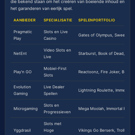
die bekend staan om het creëren van boeiende inhoud en
het garanderen van eerlijk spel.
AANBIEDER
SPECIALISATIE
SPELENPORTFOLIO
Pragmatic
Slots en Live
Gates of Olympus, Sweet Bon
Play
Casino
Video Slots en
NetEnt
Starburst, Book of Dead, Gon
Live
Mobiel-First
Play'n GO
Reactoonz, Fire Joker, Book 
Slots
Evolution
Live Dealer
Lightning Roulette, Immersiv
Gaming
Spellen
Slots en
Microgaming
Mega Moolah, Immortal Roman
Progressieven
Slots met
Yggdrasil
Hoge
Vikings Go Berserk, Trollhunte