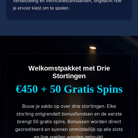
versleuteling en verificatiestandaarden, ongeacht hoe
je ervoor kiest om te spelen.
Welkomstpakket met Drie
Stortingen
€450 + 50 Gratis Spins
Bouw je saldo op over drie stortingen. Elke
storting ontgrendelt bonusfondsen en de eerste
brengt 50 gratis spins. Bonussen worden direct
gecrediteerd en kunnen onmiddellijk op alle slots
en live spellen worden gebruikt.