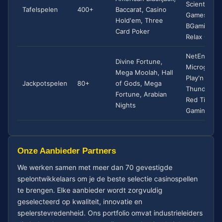
Scientific
Tafelspelen
400+
Baccarat, Casino
Games,
Hold'em, Three
BGaming,
Card Poker
Relax Gami
NetEnt,
Divine Fortune,
Microgamin
Mega Moolah, Hall
Play'n GO,
Jackpotspelen
80+
of Gods, Mega
Thunderkic
Fortune, Arabian
Red Tiger
Nights
Gaming
Onze Aanbieder Partners
We werken samen met meer dan 70 gevestigde
spelontwikkelaars om je de beste selectie casinospellen
te brengen. Elke aanbieder wordt zorgvuldig
geselecteerd op kwaliteit, innovatie en
spelerstevredenheid. Ons portfolio omvat industrieleiders