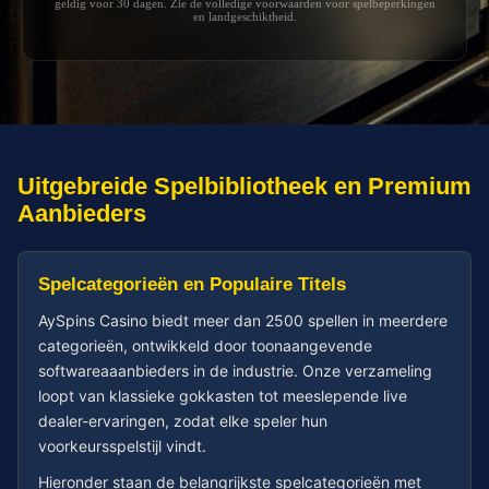
geldig voor 30 dagen. Zie de volledige voorwaarden voor spelbeperkingen
en landgeschiktheid.
Uitgebreide Spelbibliotheek en Premium
Aanbieders
Spelcategorieën en Populaire Titels
AySpins Casino biedt meer dan 2500 spellen in meerdere
categorieën, ontwikkeld door toonaangevende
softwareaaanbieders in de industrie. Onze verzameling
loopt van klassieke gokkasten tot meeslepende live
dealer-ervaringen, zodat elke speler hun
voorkeursspelstijl vindt.
Hieronder staan de belangrijkste spelcategorieën met