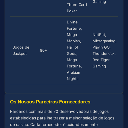
Gaming
Three Card
Poker
Divine
Fortune,
Mega
NetEnt,
Moolah,
Microgaming,
Jogos de
Hall of
Play'n GO,
80+
Jackpot
Gods,
Thunderkick,
Mega
Red Tiger
Fortune,
Gaming
Arabian
Nights
Os Nossos Parceiros Fornecedores
Parceiros com mais de 70 desenvolvedoras de jogos
estabelecidas para lhe trazer a melhor seleção de jogos
de casino. Cada fornecedor é cuidadosamente