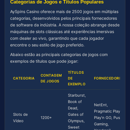
Categorias de Jogos e Títulos Populares
AySpins Casino oferece mais de 2500 jogos em múltiplas
categorias, desenvolvidos pelos principais fornecedores
de software da indústria. A nossa coleção abrange desde
máquinas de slots clássicas até experiências imersivas
com dealer ao vivo, garantindo que cada jogador
encontre o seu estilo de jogo preferido.
Abaixo estão as principais categorias de jogos com
exemplos de títulos que pode jogar:
TÍTULOS
CONTAGEM
CATEGORIA
DE
FORNECEDORES
DE JOGOS
EXEMPLO
Starburst,
Book of
NetEnt,
Dead,
Pragmatic Play,
Slots de
Gates of
1200+
Play'n GO, Push
Vídeo
Olympus,
Gaming,
Sweet