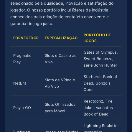
selecionado pela qualidade, inovação e satisfação do
jogador. O nosso portfólio inclui líderes da indústria
conhecidos pela criação de conteúdo envolvente e
garantia de jogo justo.
PORTFÓLIO DE
FORNECEDOR
ESPECIALIZAÇÃO
JOGOS
Gates of Olympus,
Pragmatic
Slots e Casino ao
Sweet Bonanza,
Play
Vivo
série John Hunter
Starburst, Book of
Slots de Vídeo e
NetEnt
Dead, Gonzo's
Ao Vivo
Quest
Reactoonz, Fire
Slots Otimizados
Play'n GO
Joker, variantes
para Móvel
Book of Dead
Lightning Roulette,